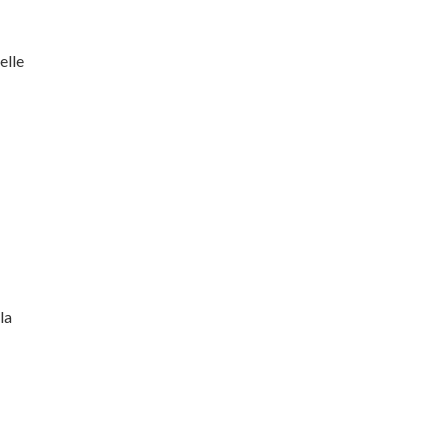
elle
la