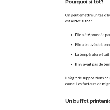
Pourquoi si tôt?
On peut émettre un tas d’h
est arrivé si tôt :
Elle a été poussée pa
Elle a trouvé de bonn
La température était
Il n’y avait pas de te
Il s’agit de suppositions éc
cause. Les facteurs de migr
Un buffet printani