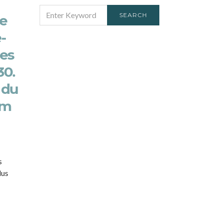
SEARCH
SEARCH
de
FOR:
-
ies
30.
 du
km
s
lus