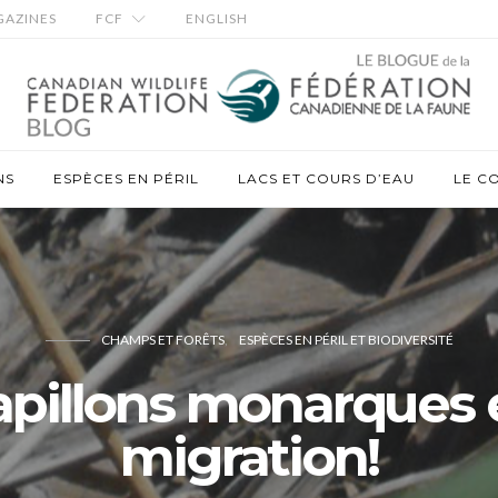
AZINES
FCF
ENGLISH
NS
ESPÈCES EN PÉRIL
LACS ET COURS D’EAU
LE C
CHAMPS ET FORÊTS
ESPÈCES EN PÉRIL ET BIODIVERSITÉ
apillons monarques 
migration!