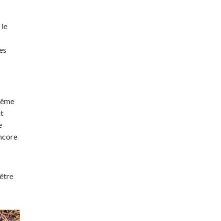
 le
es
 même
t
e
encore
être