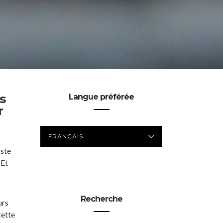
s
Langue préférée
r
LANGUE
PRÉFÉRÉE
iste
 Et
Recherche
urs
cette