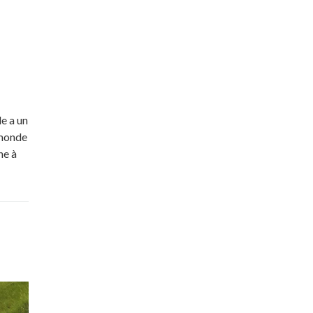
e a un
 monde
he à