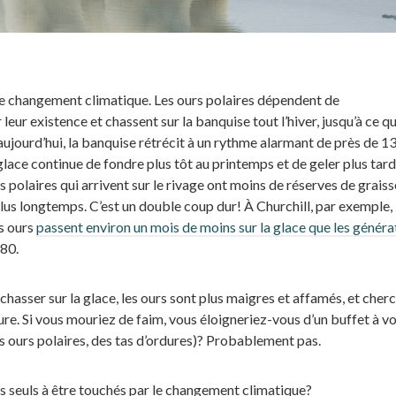
 : le changement climatique. Les ours polaires dépendent de
eur existence et chassent sur la banquise tout l’hiver, jusqu’à ce qu
jourd’hui, la banquise rétrécit à un rythme alarmant de près de 1
glace continue de fondre plus tôt au printemps et de geler plus tard
s polaires qui arrivent sur le rivage ont moins de réserves de graiss
plus longtemps. C’est un double coup dur! À Churchill, par exemple, 
s ours
passent environ un mois de moins sur la glace que les généra
80.
hasser sur la glace, les ours sont plus maigres et affamés, et cher
ure. Si vous mouriez de faim, vous éloigneriez-vous d’un buffet à v
des ours polaires, des tas d’ordures)? Probablement pas.
les seuls à être touchés par le changement climatique?