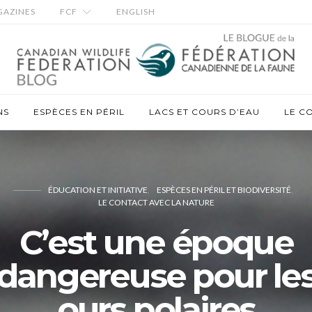
AZINES
FCF
ENGLISH
NS
ESPÈCES EN PÉRIL
LACS ET COURS D’EAU
LE C
ÉDUCATION ET INITIATIVE
ESPÈCES EN PÉRIL ET BIODIVERSITÉ
LE CONTACT AVEC LA NATURE
C’est une époque
dangereuse pour le
ours polaires