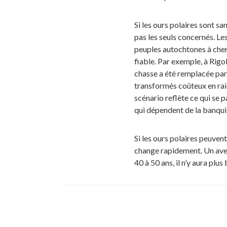
Si les ours polaires sont 
pas les seuls concernés. L
peuples autochtones à cherc
fiable. Par exemple, à Rig
chasse a été remplacée par
transformés coûteux en rais
scénario reflète ce qui s
qui dépendent de la banqui
Si les ours polaires peuven
change rapidement. Un aven
40 à 50 ans, il n’y aura pl