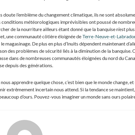
sans doute l’emblème du changement climatique, ils ne sont absolum
es conditions météorologiques imprévisibles ont poussé de nombre
her de la nourriture ailleurs étant donné que la banquise n’est plus
olet, une communauté côtière éloignée de
Terre-Neuve-et-Labrado
 le magasinage. De plus en plus d’Inuits dépendent maintenant d’al
on des problèmes de sécurité liés à la diminution de la banquise. 
e passe dans de nombreuses communautés éloignées du nord du Can
se depuis des générations.
t nous apprendre quelque chose, c’est bien que le monde change, et q
ir extrêmement incertain nous attend. Si la tendance se maintient
us beaucoup d’ours. Pouvez-vous imaginer un monde sans ours polair