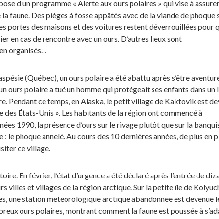
pose d’un programme « Alerte aux ours polaires » qui vise à assurer
e la faune. Des pièges à fosse appâtés avec de la viande de phoque 
 les portes des maisons et des voitures restent déverrouillées pour q
ier en cas de rencontre avec un ours. D’autres lieux sont
en organisés…
spésie (Québec), un ours polaire a été abattu après s’être aventur
, un ours polaire a tué un homme qui protégeait ses enfants dans un l
e. Pendant ce temps, en Alaska, le petit village de Kaktovik est d
aire des États-Unis ». Les habitants de la région ont commencé à
nées 1990, la présence d’ours sur le rivage plutôt que sur la banqui
e : le phoque annelé. Au cours des 10 dernières années, de plus en p
siter ce village.
toire. En février, l’état d’urgence a été déclaré après l’entrée de diz
s villes et villages de la région arctique. Sur la petite île de Kolyuch
s, une station météorologique arctique abandonnée est devenue l
reux ours polaires, montrant comment la faune est poussée à s’ad