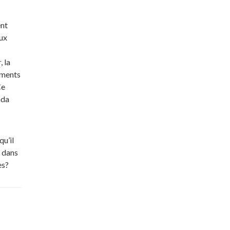
ent
ux
r
, la
iments
Ce
ada
u’il
, dans
es?