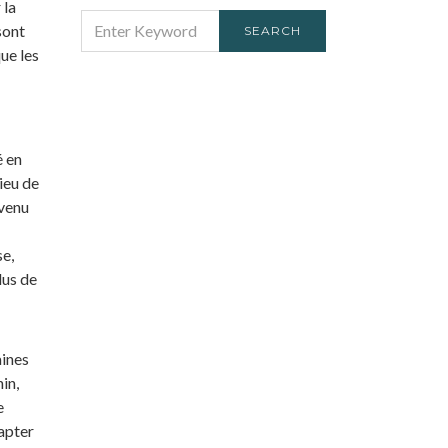
 la
SEARCH
sont
SEARCH
FOR:
ue les
é en
ieu de
evenu
se,
lus de
aines
in,
e
apter