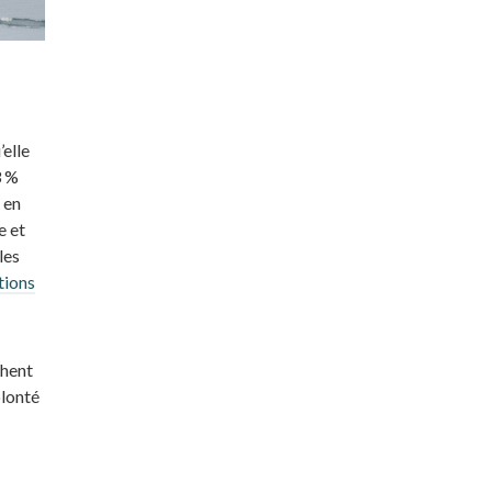
’elle
3 %
 en
e et
les
tions
chent
olonté