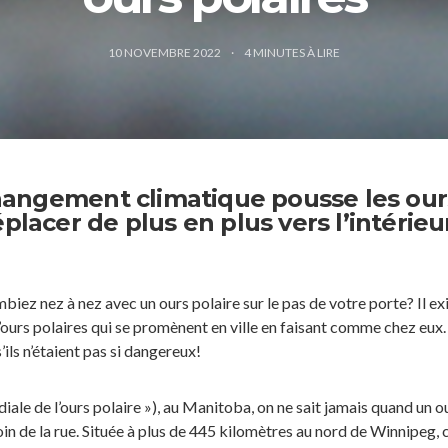
10 NOVEMBRE 2022
4
MINUTES À LIRE
angement climatique pousse les our
éplacer de plus en plus vers l’intérieu
biez nez à nez avec un ours polaire sur le pas de votre porte? Il ex
ours polaires qui se promènent en ville en faisant comme chez eux.
’ils n’étaient pas si dangereux!
iale de l’ours polaire »), au Manitoba, on ne sait jamais quand un o
oin de la rue. Située à plus de 445 kilomètres au nord de Winnipeg, 