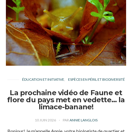
ÉDUCATION ET INITIATIVE
ESPÈCES EN PÉRIL ET BIODIVERSITÉ
La prochaine vidéo de Faune et
flore du pays met en vedette… la
limace-banane!
10 JUIN 2026
PAR
ANNIE LANGLOIS
Bonjour! Je m’appelle Annie, votre biologiste de quartier et