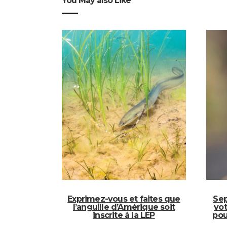
You May also Like
Exprimez-vous et faites que
Sep
l’anguille d’Amérique soit
vot
inscrite à la LEP
pou