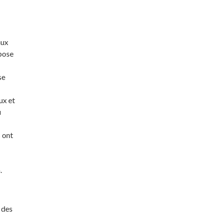
aux
ppose
se
ux et
u
s ont
.
 des