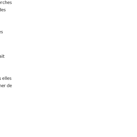
erches
des
es
ait
 elles
her de