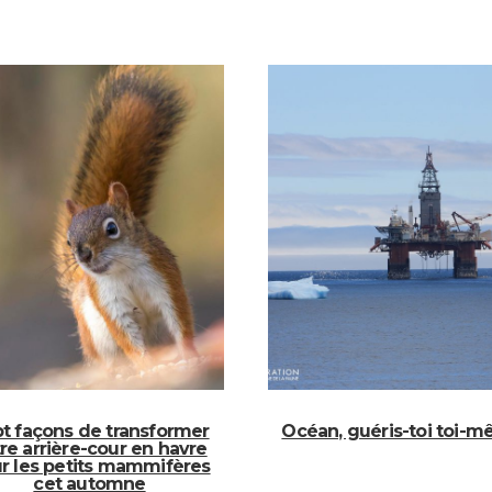
t façons de transformer
Océan, guéris-toi toi-
re arrière-cour en havre
r les petits mammifères
cet automne