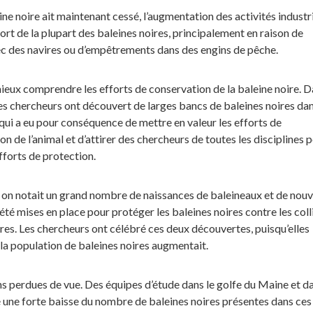
ine noire ait maintenant cessé, l’augmentation des activités industri
mort de la plupart des baleines noires, principalement en raison de
vec des navires ou d’empêtrements dans des engins de pêche.
ieux comprendre les efforts de conservation de la baleine noire. D
es chercheurs ont découvert de larges bancs de baleines noires dan
qui a eu pour conséquence de mettre en valeur les efforts de
ion de l’animal et d’attirer des chercheurs de toutes les disciplines 
efforts de protection.
 on notait un grand nombre de naissances de baleineaux et de nouv
té mises en place pour protéger les baleines noires contre les coll
res. Les chercheurs ont célébré ces deux découvertes, puisqu’elles
a population de baleines noires augmentait.
ns perdues de vue. Des équipes d’étude dans le golfe du Maine et da
 une forte baisse du nombre de baleines noires présentes dans ces 