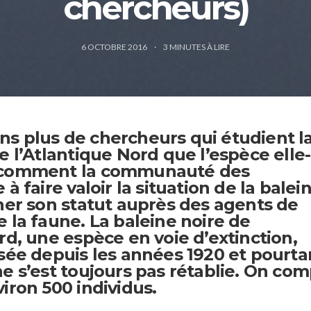
chercheurs)
6 OCTOBRE 2016
3
MINUTES À LIRE
s plus de chercheurs qui étudient l
e l’Atlantique Nord que l’espèce elle-
 comment la communauté des
à faire valoir la situation de la balei
gner son statut auprès des agents de
 la faune. La baleine noire de
rd, une espèce en voie d’extinction,
sée depuis les années 1920 et pourta
e s’est toujours pas rétablie. On co
iron 500 individus.