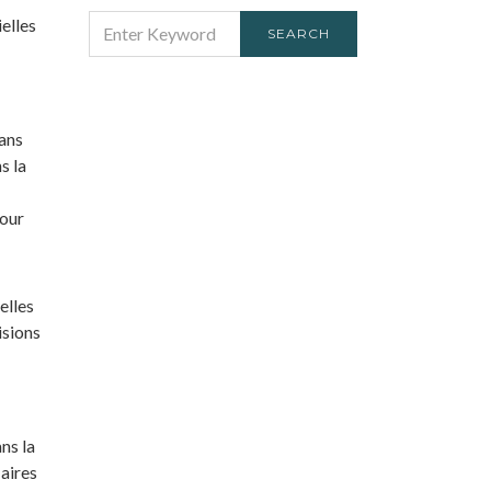
SEARCH
elles
SEARCH
FOR:
ans
s la
pour
elles
isions
ns la
aires