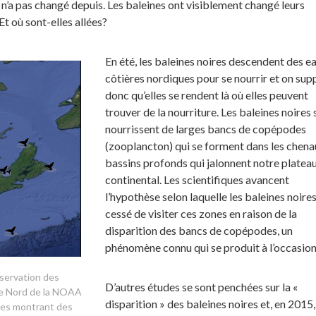
n n’a pas changé depuis. Les baleines ont visiblement changé leurs
t où sont-elles allées?
En été, les baleines noires descendent des e
côtières nordiques pour se nourrir et on su
donc qu’elles se rendent là où elles peuvent
trouver de la nourriture. Les baleines noires 
nourrissent de larges bancs de copépodes
(zooplancton) qui se forment dans les chena
bassins profonds qui jalonnent notre platea
continental. Les scientifiques avancent
l’hypothèse selon laquelle les baleines noire
cessé de visiter ces zones en raison de la
disparition des bancs de copépodes, un
phénomène connu qui se produit à l’occasion
servation des
D’autres études se sont penchées sur la «
que Nord de la NOAA
disparition » des baleines noires et, en 2015,
nes montrant des