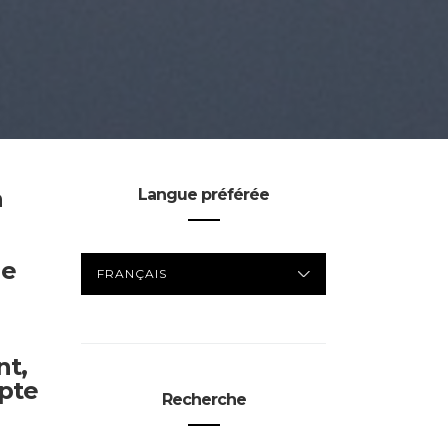
a
Langue préférée
LANGUE
ne
PRÉFÉRÉE
nt,
mpte
Recherche