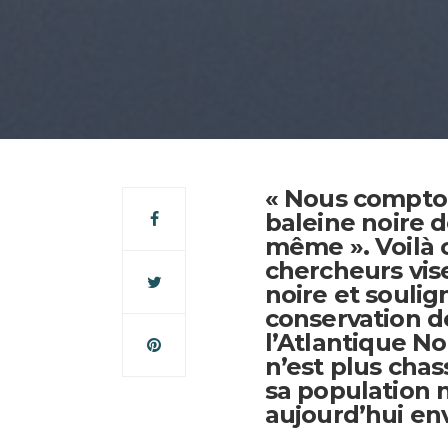
« Nous compton
baleine noire d
même ». Voilà
chercheurs vise 
noire et souli
conservation de
l’Atlantique No
n’est plus chas
sa population n
aujourd’hui env