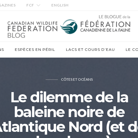
AZINES
FCF
ENGLISH
NS
ESPÈCES EN PÉRIL
LACS ET COURS D’EAU
LE C
CÔTES ET OCÉANS
Le dilemme de la
baleine noire de
Atlantique Nord (et 