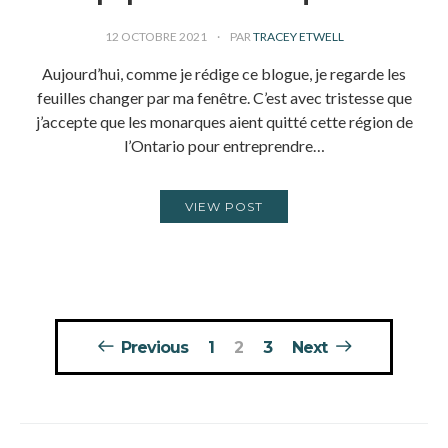
12 OCTOBRE 2021
PAR
TRACEY ETWELL
Aujourd’hui, comme je rédige ce blogue, je regarde les
feuilles changer par ma fenêtre. C’est avec tristesse que
j’accepte que les monarques aient quitté cette région de
l’Ontario pour entreprendre…
VIEW POST
Pagination
Previous
1
2
3
Next
des
publications