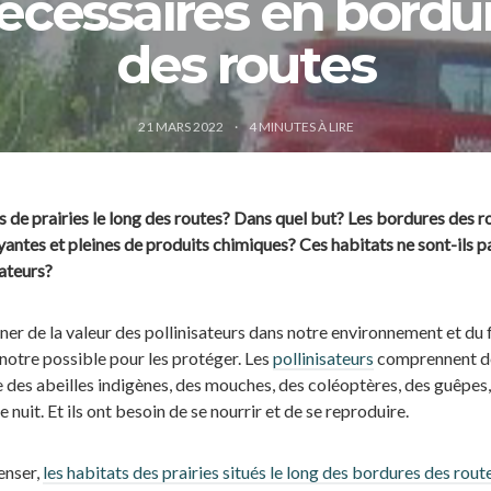
écessaires en bordu
des routes
21 MARS 2022
4
MINUTES À LIRE
 de prairies le long des routes? Dans quel but? Les bordures des r
uyantes et pleines de produits chimiques? Ces habitats ne sont-ils p
ateurs?
r de la valeur des pollinisateurs dans notre environnement et du f
notre possible pour les protéger. Les
pollinisateurs
comprennent d
es abeilles indigènes, des mouches, des coléoptères, des guêpes,
 nuit. Et ils ont besoin de se nourrir et de se reproduire.
enser,
les habitats des prairies situés le long des bordures des rout