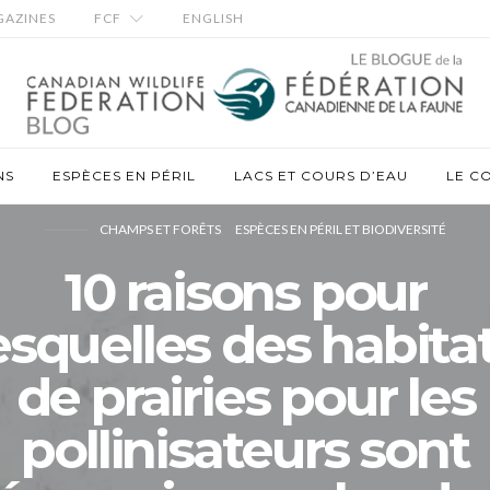
AZINES
FCF
ENGLISH
NS
ESPÈCES EN PÉRIL
LACS ET COURS D’EAU
LE C
CHAMPS ET FORÊTS
ESPÈCES EN PÉRIL ET BIODIVERSITÉ
10 raisons pour
esquelles des habita
de prairies pour les
pollinisateurs sont