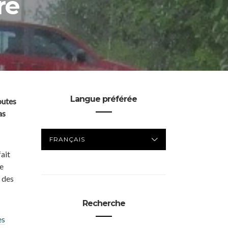
re
Langue préférée
outes
as
LANGUE
PRÉFÉRÉE
ait
e
 des
Recherche
es