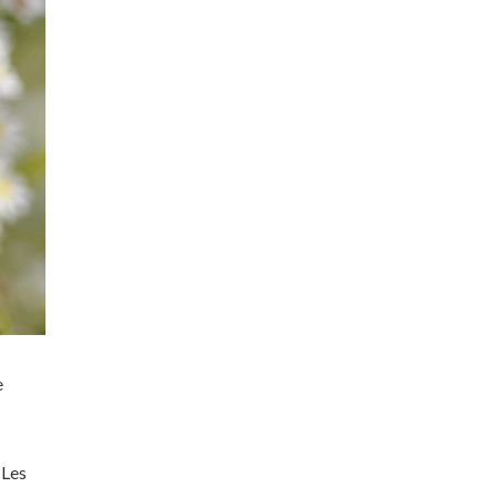
e
 Les