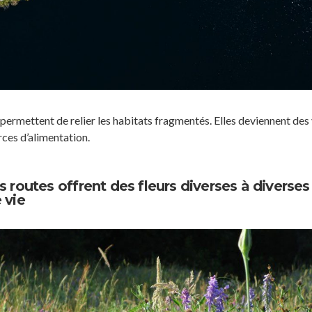
t permettent de relier les habitats fragmentés. Elles deviennent des
ces d’alimentation.
s routes offrent des fleurs diverses à diverses
 vie