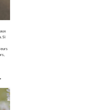
 aux
. Si
leurs
rs,
.