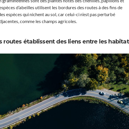
 graminéennes sont des plantes hôtes des chenilles, papillons et
espèces d’abeilles utilisent les bordures des routes à des fins de
 des espèces qui nichent au sol, car celui-ci n’est pas perturbé
djacentes, comme les champs agricoles.
 routes établissent des liens entre les habita