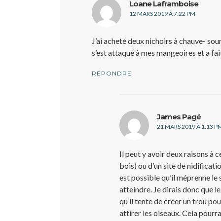
dit :
Loane Laframboise
12 MARS 2019 À 7:22 PM
J’ai acheté deux nichoirs à chauve- souri
s’est attaqué à mes mangeoires et a fait
RÉPONDRE
dit :
James Pagé
21 MARS 2019 À 1:13 P
Il peut y avoir deux raisons à c
bois) ou d’un site de nidificati
est possible qu’il méprenne le 
atteindre. Je dirais donc que l
qu’il tente de créer un trou pou
attirer les oiseaux. Cela pourr