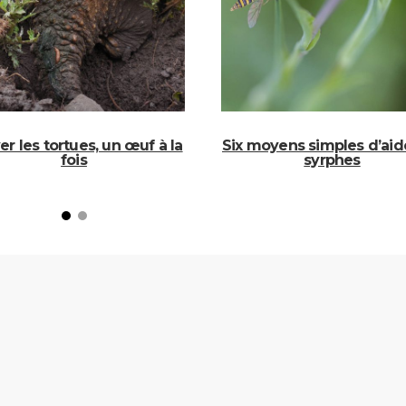
er les tortues, un œuf à la
Six moyens simples d’aide
fois
syrphes