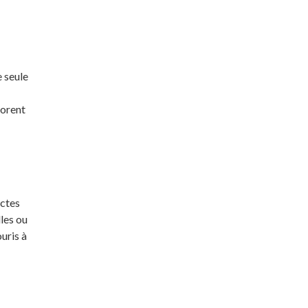
 seule
iorent
ectes
lles ou
uris à