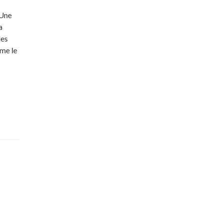
 Une
a
des
mme le