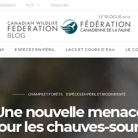
AZINES
FCF
ENGLISH
NS
ESPÈCES EN PÉRIL
LACS ET COURS D’EAU
LE C
CHAMPS ET FORÊTS
ESPÈCES EN PÉRIL ET BIODIVERSITÉ
Une nouvelle menac
our les chauves-sour