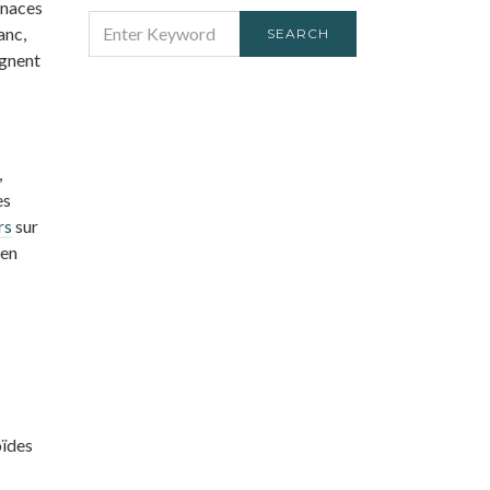
enaces
SEARCH
anc,
SEARCH
FOR:
ignent
,
es
rs
sur
 en
oïdes