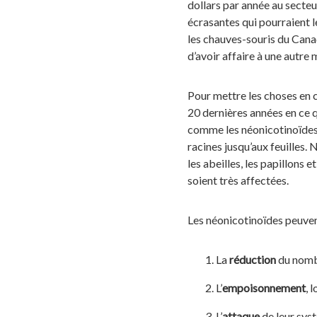
dollars par année au secte
écrasantes qui pourraient l
les chauves-souris du Canad
d’avoir affaire à une autre 
Pour mettre les choses en c
20 dernières années en ce q
comme les néonicotinoïdes, 
racines jusqu’aux feuilles.
les abeilles, les papillons 
soient très affectées.
Les néonicotinoïdes peuvent
La
réduction
du nombr
L’
empoisonnement
, 
L’
attaque
de leur syst