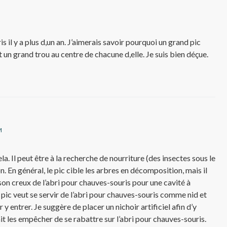
s il y a plus d,un an. J’aimerais savoir pourquoi un grand pic
 un grand trou au centre de chacune d,elle. Je suis bien déçue.
M
ela. Il peut être à la recherche de nourriture (des insectes sous le
on. En général, le pic cible les arbres en décomposition, mais il
son creux de l’abri pour chauves-souris pour une cavité à
e pic veut se servir de l’abri pour chauves-souris comme nid et
r y entrer. Je suggère de placer un nichoir artificiel afin d’y
ait les empêcher de se rabattre sur l’abri pour chauves-souris.