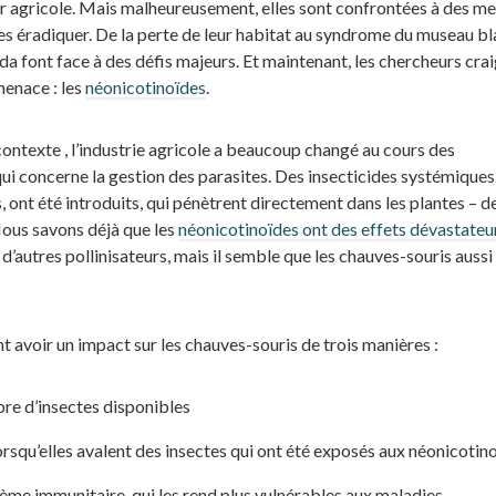
ur agricole. Mais malheureusement, elles sont confrontées à des m
es éradiquer. De la perte de leur habitat au syndrome du museau bl
a font face à des défis majeurs. Et maintenant, les chercheurs cra
menace : les
néonicotinoïdes
.
ontexte , l’industrie agricole a beaucoup changé au cours des
ui concerne la gestion des parasites. Des insecticides systémiques
ont été introduits, qui pénètrent directement dans les plantes – d
 Nous savons déjà que les
néonicotinoïdes ont des effets dévastateu
et d’autres pollinisateurs, mais il semble que les chauves-souris aussi
 avoir un impact sur les chauves-souris de trois manières :
e d’insectes disponibles
lorsqu’elles avalent des insectes qui ont été exposés aux néonicotin
ème immunitaire, qui les rend plus vulnérables aux maladies