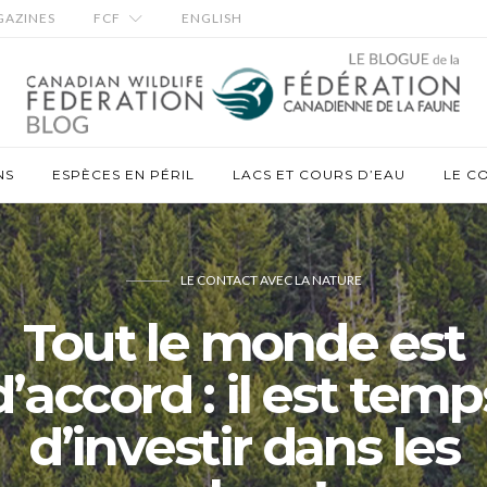
AZINES
FCF
ENGLISH
NS
ESPÈCES EN PÉRIL
LACS ET COURS D’EAU
LE C
LE CONTACT AVEC LA NATURE
Tout le monde est
d’accord : il est temp
d’investir dans les