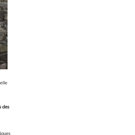
elle
s des
riques