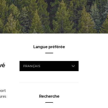
Langue préférée
LANGUE
vé
PRÉFÉRÉE
port
ures
Recherche