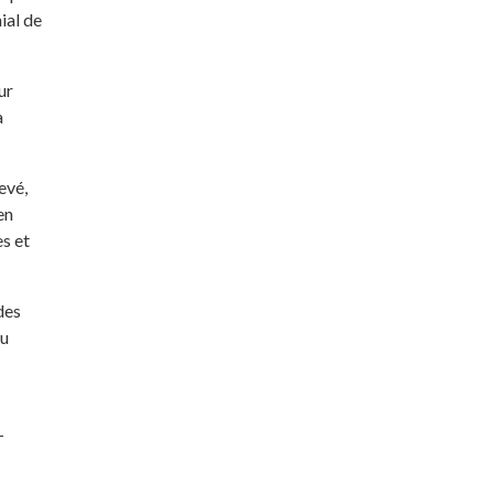
ial de
ur
a
evé,
en
s et
des
au
-