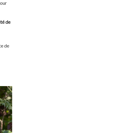
our
ité de
te de