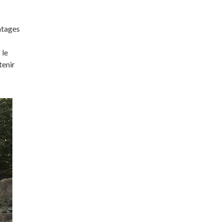
ntages
 le
tenir