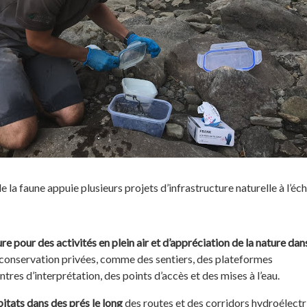
la faune appuie plusieurs projets d’infrastructure naturelle à l’éch
re pour des activités en plein air et d’appréciation de la nature dan
e conservation privées, comme des sentiers, des plateformes
tres d’interprétation, des points d’accès et des mises à l’eau.
itats dans des prés le long
des routes et des corridors hydroélect