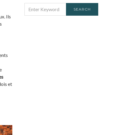
SEARCH
SEARCH
FOR:
x. Ils
s
ents
e
es
ois et