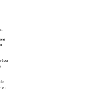
s.
dans
au
trésor
u
 de
(en