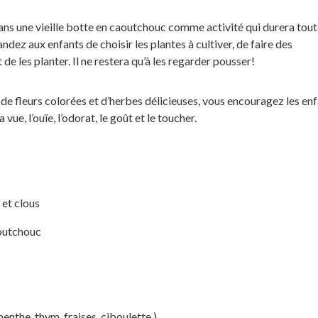
ans une vieille botte en caoutchouc comme activité qui durera tout
dez aux enfants de choisir les plantes à cultiver, de faire des
e les planter. Il ne restera qu’à les regarder pousser!
de fleurs colorées et d’herbes délicieuses, vous encouragez les enf
 vue, l’ouïe, l’odorat, le goût et le toucher.
et clous
aoutchouc
 menthe, thym, fraises, ciboulette.)