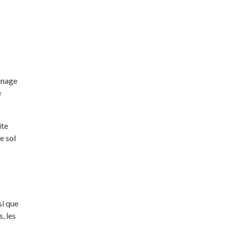
inage
e
ite
e sol
si que
, les