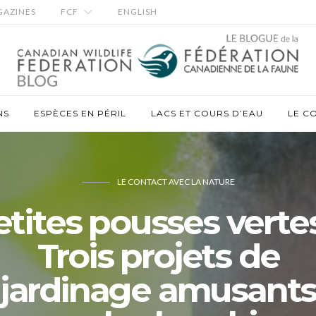
AZINES
FCF
ENGLISH
NS
ESPÈCES EN PÉRIL
LACS ET COURS D’EAU
LE C
LE CONTACT AVEC LA NATURE
etites pousses vertes
Trois projets de
jardinage amusant