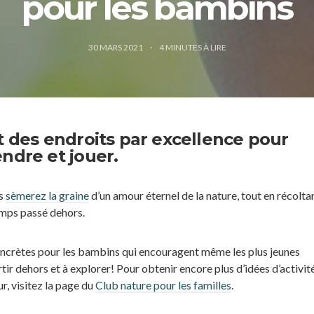
pour les bambins
30 MARS 2021
4
MINUTES À LIRE
t des endroits par excellence pour
ndre et jouer.
us
sèmerez la graine
d’un amour éternel de la nature, tout en récoltan
mps passé dehors.
ncrètes pour les bambins qui encouragent même les plus jeunes
tir dehors et à explorer! Pour obtenir encore plus d’idées d’activit
eur, visitez la page du
Club nature pour les familles
.