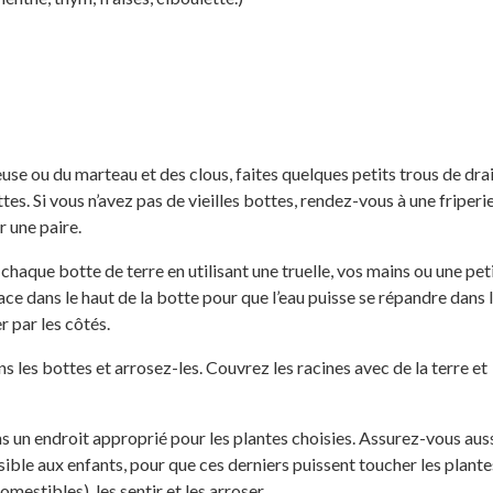
se ou du marteau et des clous, faites quelques petits trous de dra
es. Si vous n’avez pas de vieilles bottes, rendez-vous à une friperi
r une paire.
chaque botte de terre en utilisant une truelle, vos mains ou une pet
lace dans le haut de la botte pour que l’eau puisse se répandre dans l
r par les côtés.
s les bottes et arrosez-les. Couvrez les racines avec de la terre et
s un endroit approprié pour les plantes choisies. Assurez-vous aus
sible aux enfants, pour que ces derniers puissent toucher les plantes
omestibles), les sentir et les arroser.