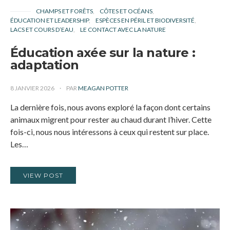
CHAMPS ET FORÊTS
CÔTES ET OCÉANS
ÉDUCATION ET LEADERSHIP
ESPÈCES EN PÉRIL ET BIODIVERSITÉ
LACS ET COURS D’EAU
LE CONTACT AVEC LA NATURE
Éducation axée sur la nature :
adaptation
8 JANVIER 2026
PAR
MEAGAN POTTER
La dernière fois, nous avons exploré la façon dont certains
animaux migrent pour rester au chaud durant l’hiver. Cette
fois-ci, nous nous intéressons à ceux qui restent sur place.
Les…
VIEW POST