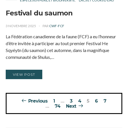
ESPÈCES EN PÉRIL ET BIODIVERSITÉ
LACS ET COURS D’EAU
Festival du saumon
3 NOVEMBRE 2025
PAR
CWF-FCF
La Fédération canadienne de la faune (FCF) a eu l’honneur
d’être invitée à participer au tout premier Festival He
Sqyéytn (du saumon) cet automne, dans la magnifique
communauté de Shulus,…
VIEW POST
Pagination
Previous
1
…
3
4
5
6
7
des
…
74
Next
publications