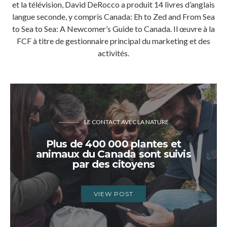
et la télévision, David DeRocco a produit 14 livres d’anglais
langue seconde, y compris Canada: Eh to Zed and From Sea
to Sea to Sea: A Newcomer’s Guide to Canada. Il œuvre à la
FCF à titre de gestionnaire principal du marketing et des
activités.
LE CONTACT AVEC LA NATURE
Plus de 400 000 plantes et
animaux du Canada sont suivis
par des citoyens
VIEW POST