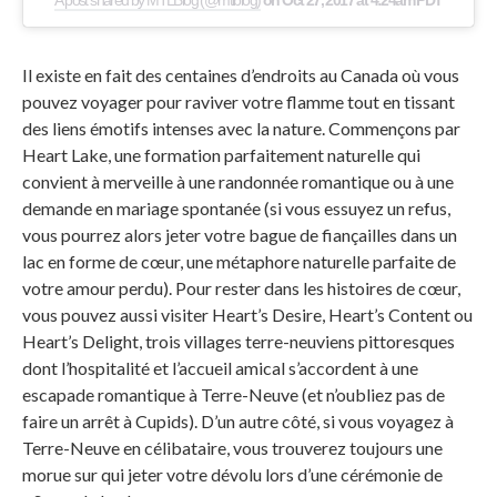
A post shared by MTLBlog (@mtlblog)
on
Oct 27, 2017 at 4:24am PDT
Il existe en fait des centaines d’endroits au Canada où vous
pouvez voyager pour raviver votre flamme tout en tissant
des liens émotifs intenses avec la nature. Commençons par
Heart Lake, une formation parfaitement naturelle qui
convient à merveille à une randonnée romantique ou à une
demande en mariage spontanée (si vous essuyez un refus,
vous pourrez alors jeter votre bague de fiançailles dans un
lac en forme de cœur, une métaphore naturelle parfaite de
votre amour perdu). Pour rester dans les histoires de cœur,
vous pouvez aussi visiter Heart’s Desire, Heart’s Content ou
Heart’s Delight, trois villages terre-neuviens pittoresques
dont l’hospitalité et l’accueil amical s’accordent à une
escapade romantique à Terre-Neuve (et n’oubliez pas de
faire un arrêt à Cupids). D’un autre côté, si vous voyagez à
Terre-Neuve en célibataire, vous trouverez toujours une
morue sur qui jeter votre dévolu lors d’une cérémonie de