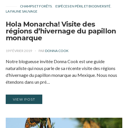
CHAMPS ET FORÊTS
ESPÈCES EN PÉRIL ET BIODIVERSITÉ
LA FAUNE SAUVAGE
Hola Monarcha! Visite des
régions d’hivernage du papillon
monarque
19 FÉVRIER 2019
PAR
DONNA COOK
Notre blogueuse invitée Donna Cook est une guide
naturaliste qui nous parle de sa récente visite des régions
d’hivernage du papillon monarque au Mexique. Nous nous
étendons dans un pré…
VIEW POST