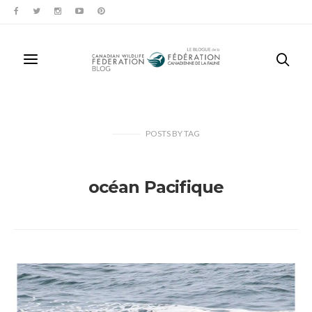
POSTS
BY
TAG
océan Pacifique