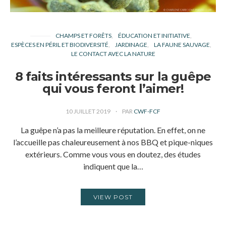
CHAMPS ET FORÊTS
ÉDUCATION ET INITIATIVE
ESPÈCES EN PÉRIL ET BIODIVERSITÉ
JARDINAGE
LA FAUNE SAUVAGE
LE CONTACT AVEC LA NATURE
8 faits intéressants sur la guêpe
qui vous feront l’aimer!
10 JUILLET 2019
PAR
CWF-FCF
La guêpe n’a pas la meilleure réputation. En effet, on ne
l’accueille pas chaleureusement à nos BBQ et pique-niques
extérieurs. Comme vous vous en doutez, des études
indiquent que la…
VIEW POST