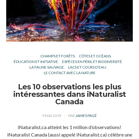
CHAMPS ET FORÊTS
CÔTES ET OCÉANS
ÉDUCATION ET INITIATIVE
ESPÈCES EN PÉRIL ET BIODIVERSITÉ
LA FAUNE SAUVAGE
LACS ET COURS D’EAU
LE CONTACT AVEC LA NATURE
Les 10 observations les plus
intéressantes dans iNaturalist
Canada
9 MAI 2019
PAR
JAMES PAGÉ
iNaturalist.ca atteint les 1 million d’observations!
iNaturalist Canada (aussi appelé iNaturalist.ca) célèbre une