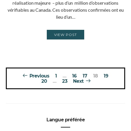
réalisation majeure – plus d’un million d’observations
vérifiables au Canada. Ces observations confirmées ont eu
lieu d’un…
VIEW POST
Pagination
Previous
1
…
16
17
18
19
des
20
…
23
Next
publications
Langue préférée