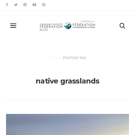
POSTS
BY
TAG
native grasslands