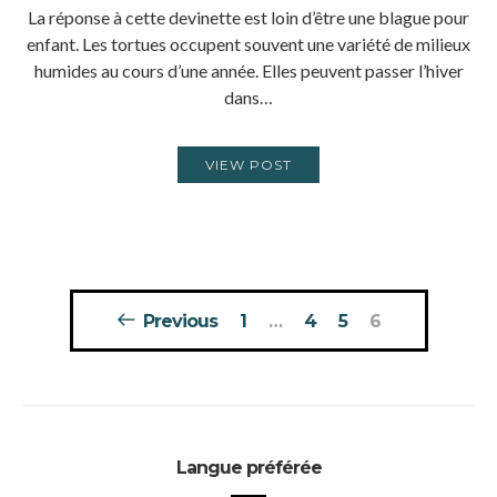
La réponse à cette devinette est loin d’être une blague pour
enfant. Les tortues occupent souvent une variété de milieux
humides au cours d’une année. Elles peuvent passer l’hiver
dans…
VIEW POST
Pagination
Previous
1
…
4
5
6
des
publications
Langue préférée