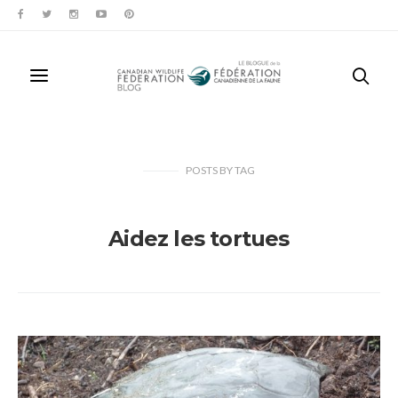
POSTS
BY
TAG
Aidez les tortues