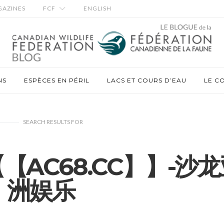
AZINES
FCF
ENGLISH
NS
ESPÈCES EN PÉRIL
LACS ET COURS D’EAU
LE C
SEARCH RESULTS
FOR
【AC68.CC】】-沙龙
洲娱乐