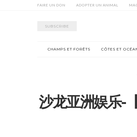
FAIRE UN DON
ADOPTER UN ANIMAL
MAG
SUBSCRIBE
CHAMPS ET FORÊTS
CÔTES ET OCÉA
沙龙亚洲娱乐-【